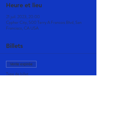
Heure et lieu
21 juil. 2023, 20:00
Cypher City, 500 Terry A Francois Blvd, San
Francisco, CA USA
Billets
Vente expirée
Type de billet
Regular ticket
Prix
40,00 $US
+ 1,00 $US de frais de billetterie